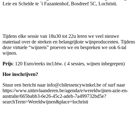
Leie en Schelde te ´t Fazantenhof, Bosdreef 5C, Lochristi.
Tijdens elke sessie van 18u30 tot 22u leren we veel nieuwe
materiaal over de streken en belangrijkste wijnproducenten. Tijdens
deze virtuele “wijnreis” proeven we en bespreken we ook 6-tal
wijnen.
Prijs
: 120 Euro/reeks incl.btw. ( 4 sessies, wijnen inbegrepen)
Hoe inschrijven?
Stuur een bericht naar info@chilessencywinkel.be of surf naar
https://www.uitinvlaanderen.be/agenda/e/wereldwijnen-azie-en-
australie/665babb3-6e26-45c2-adeb-7a499732bd5e?
searchTerm=Wereldwijnen&place=lochristi