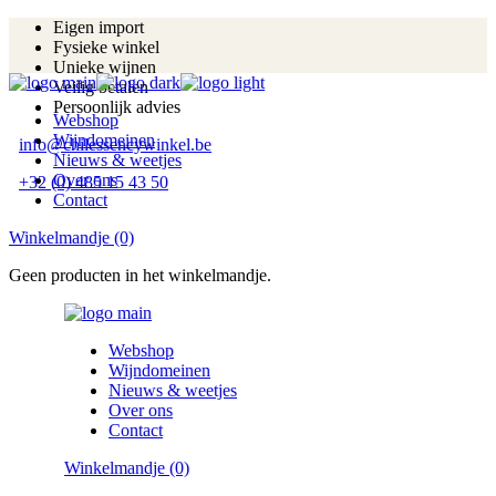
Skip
Eigen import
to
Fysieke winkel
the
Unieke wijnen
content
Veilig betalen
Persoonlijk advies
Webshop
Wijndomeinen
info@chilessencywinkel.be
Nieuws & weetjes
Over ons
+32 (0) 485 15 43 50
Contact
Winkelmandje
(0)
Geen producten in het winkelmandje.
Webshop
Wijndomeinen
Nieuws & weetjes
Over ons
Contact
Winkelmandje
(0)