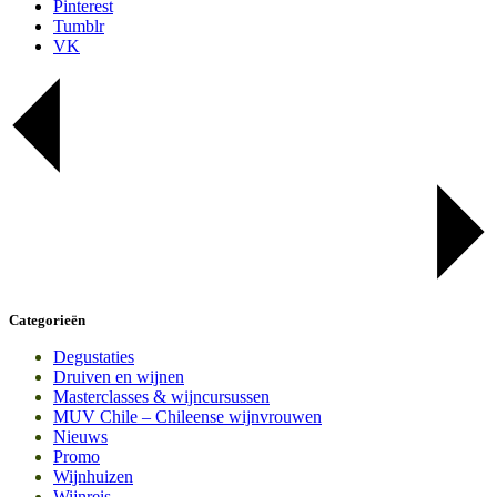
Pinterest
Tumblr
VK
Categorieën
Degustaties
Druiven en wijnen
Masterclasses & wijncursussen
MUV Chile – Chileense wijnvrouwen
Nieuws
Promo
Wijnhuizen
Wijnreis